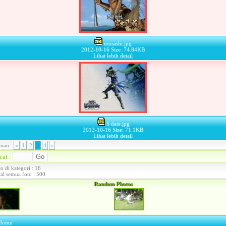
musashi.jpg
2012-10-16 Size: 74.84KB
Lihat lebih detail
S date.jpg
2012-10-16 Size: 71.1KB
Lihat lebih detail
«
1
2
3
4
»
cat :
o di kategori : 16
tal semua foto : 500
Random Photos
Home