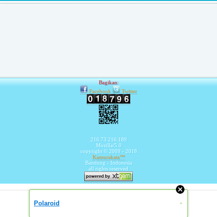
Bagikan:
Facebook
Twitter
216.73.216.189
Mozilla/5.0
copyright © 2009 - 2018
Kamurakata™
Bandung - Indonesia
all rights reserved
Polaroid
»