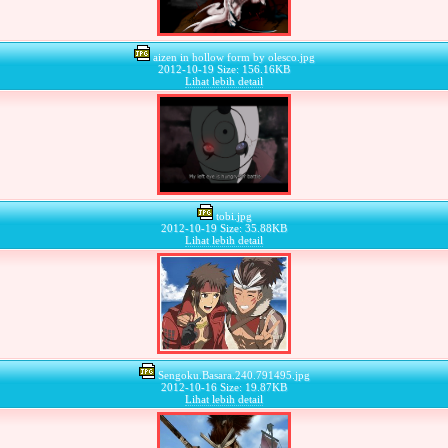
aizen in hollow form by olesco.jpg
2012-10-19 Size: 156.16KB
Lihat lebih detail
tobi.jpg
2012-10-19 Size: 35.88KB
Lihat lebih detail
Sengoku.Basara.240.791495.jpg
2012-10-16 Size: 19.87KB
Lihat lebih detail