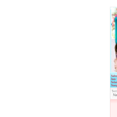
Sabt
Jam 
Sela
Sian
Sort