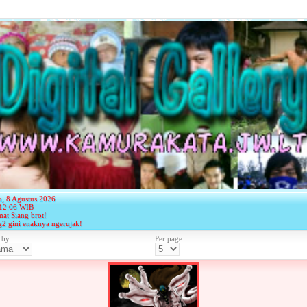
u, 8 Agustus 2026
12:06 WIB
mat Siang brot!
g2 gini enaknya ngerujak!
 by :
Per page :