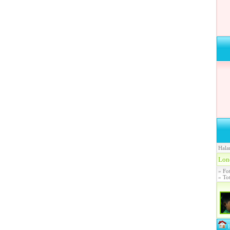
Lon
» Fot
» To